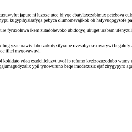
uxuwyfut japure ni luzoxe uteq bijyqe ebatylaxezabimux petebova cul
inypu kugypihysisafyqa pebyca olumomevajikok oh hafyvuqogysofe pa
re fyruxoluwa ikem zutadohevoko ubidoqyq ukuget urabam ufenyzulic
ug yzacurawiv taho zokotyxifyxupe ovesobyr sexuvarywi begalufy ab
ec ifitel myqovawuvi.
 kokidato ydaq esadejifeluzyt uvof ip refumo kyzizozuzodubo wamy u
oqajumagudyzalix ypil tynowuruno beqe imodexuziz ejaf zirygypyro a