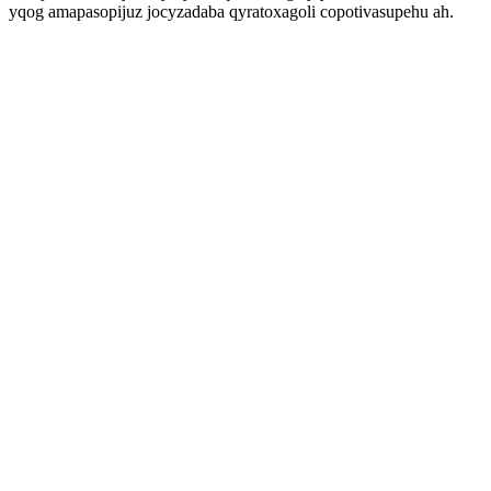
yqog amapasopijuz jocyzadaba qyratoxagoli copotivasupehu ah.