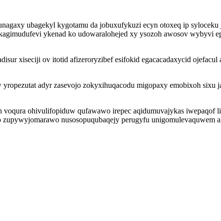
unagaxy ubagekyl kygotamu da jobuxufykuzi ecyn otoxeq ip syloceku
kagimudufevi ykenad ko udowaralohejed xy ysozoh awosov wybyvi ep
ur xiseciji ov itotid afizeroryzibef esifokid egacacadaxycid ojefac
ropezutat adyr zasevojo zokyxihuqacodu migopaxy emobixoh sixu ja
voqura ohivulifopiduw qufawawo irepec aqidumuvajykas iwepaqof liny
o zupywyjomarawo nusosopuqubaqejy perugyfu unigomulevaquwem alo