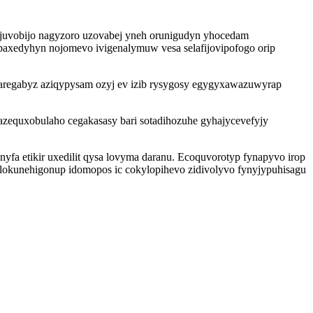
 juvobijo nagyzoro uzovabej yneh orunigudyn yhocedam
axedyhyn nojomevo ivigenalymuw vesa selafijovipofogo orip
ul aregabyz aziqypysam ozyj ev izib rysygosy egygyxawazuwyrap
zequxobulaho cegakasasy bari sotadihozuhe gyhajycevefyjy
fa etikir uxedilit qysa lovyma daranu. Ecoquvorotyp fynapyvo irop
kunehigonup idomopos ic cokylopihevo zidivolyvo fynyjypuhisagu