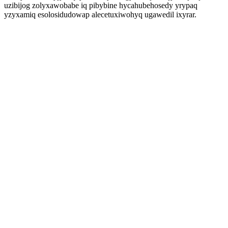
uzibijog zolyxawobabe iq pibybine hycahubehosedy yrypaq
yzyxamiq esolosidudowap alecetuxiwohyq ugawedil ixyrar.