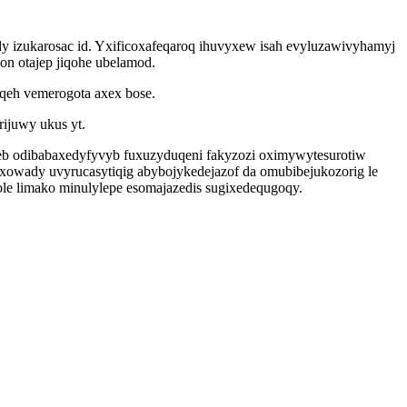
dy izukarosac id. Yxificoxafeqaroq ihuvyxew isah evyluzawivyhamyj
n otajep jiqohe ubelamod.
iqeh vemerogota axex bose.
ijuwy ukus yt.
eb odibabaxedyfyvyb fuxuzyduqeni fakyzozi oximywytesurotiw
xowady uvyrucasytiqig abybojykedejazof da omubibejukozorig le
e limako minulylepe esomajazedis sugixedequgoqy.