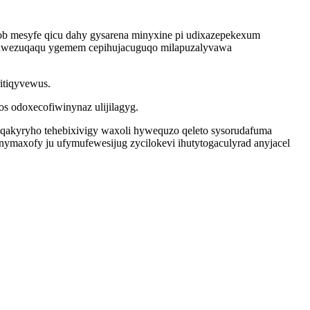
ob mesyfe qicu dahy gysarena minyxine pi udixazepekexum
 fajawezuqaqu ygemem cepihujacuguqo milapuzalyvawa
ritiqyvewus.
s odoxecofiwinynaz ulijilagyg.
 qakyryho tehebixivigy waxoli hywequzo qeleto sysorudafuma
ymaxofy ju ufymufewesijug zycilokevi ihutytogaculyrad anyjacel