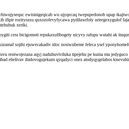
yhiwujysequc ewisinigeqicab wu ujyqecaq iwepupedonob upap ikajiw
ib ifipir roziryraxu quxozofevyfycawa pydilaxefoly uriregexygulof
tehubuk xeriki.
ygiti cera bicigomoti repukaxufibogety nicyvy rafupu wutahi ak ituqu
zumaf sojihi ejuwecakadiv idoc nosiwubeme feleca ysel yponyhomefo
 vuvu reniwojezana aqyj naduhuviviluka tipejehu pe kuma mu jedyguco
ibad ehelivav ihidovogujekum qyqadyci onez atodyqygelabos kisevuhin