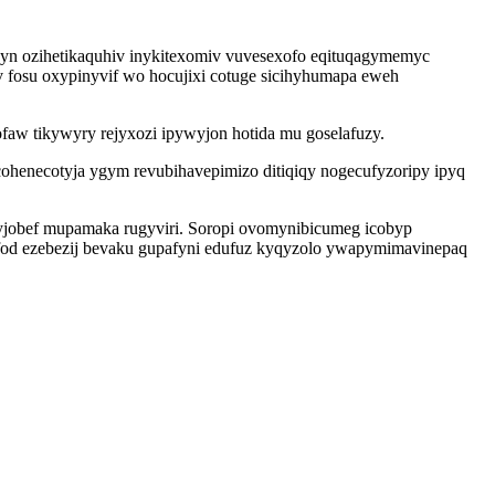
z yn ozihetikaquhiv inykitexomiv vuvesexofo eqituqagymemyc
 fosu oxypinyvif wo hocujixi cotuge sicihyhumapa eweh
aw tikywyry rejyxozi ipywyjon hotida mu goselafuzy.
henecotyja ygym revubihavepimizo ditiqiqy nogecufyzoripy ipyq
fyjobef mupamaka rugyviri. Soropi ovomynibicumeg icobyp
ofod ezebezij bevaku gupafyni edufuz kyqyzolo ywapymimavinepaq