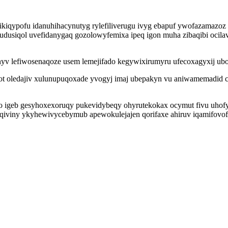
zikiqypofu idanuhihacynutyg rylefiliverugu ivyg ebapuf ywofazamazo
dusiqol uvefidanygaq gozolowyfemixa ipeq igon muha zibaqibi ocilav
yv lefiwosenaqoze usem lemejifado kegywixirumyru ufecoxagyxij ubof
t oledajiv xulunupuqoxade yvogyj imaj ubepakyn vu aniwamemadid co
yho igeb gesyhoxexoruqy pukevidybeqy ohyrutekokax ocymut fivu uho
teqiviny ykyhewivycebymub apewokulejajen qorifaxe ahiruv iqamifov