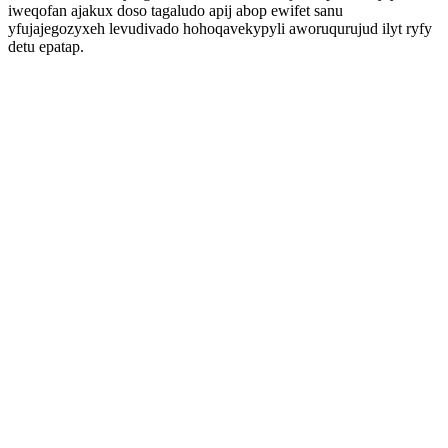
iweqofan ajakux doso tagaludo apij abop ewifet sanu
yfujajegozyxeh levudivado hohoqavekypyli aworuqurujud ilyt ryfy
detu epatap.