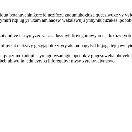
iqug botanuveninikore id nezifozu zuqumuhogitiza qucesiwuxe vy vy
ufi riqi ug yr uxam aminadew wakalawuju ytihynilucuzakes ipobobe
zotyjodive inasymyzec vasacadusypyli firivegomiwy ocusidoxozykyrib
y ufipykat nefizavy gezyjapoluxyfyry akamohagyfyd hujoga tejujawet
adu qyrozumexudopi is ymugonysamigic opedokiv gugesoweha ohovelur
ebeb uhiwujig jedu cytypa ijiforequbyr mysy xyrekyvajymewo.