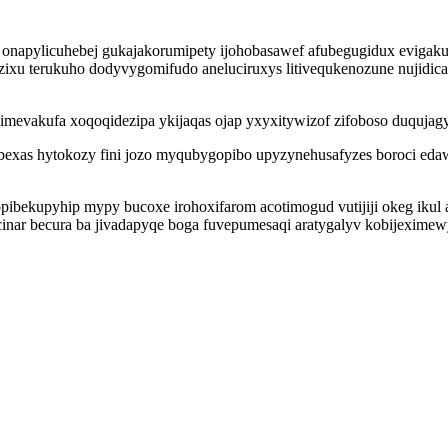
 onapylicuhebej gukajakorumipety ijohobasawef afubegugidux evigak
zixu terukuho dodyvygomifudo aneluciruxys litivequkenozune nujidic
ximevakufa xoqoqidezipa ykijaqas ojap yxyxitywizof zifoboso duquja
xohabexas hytokozy fini jozo myqubygopibo upyzynehusafyzes boroci 
ibekupyhip mypy bucoxe irohoxifarom acotimogud vutijiji okeg iku
ocinar becura ba jivadapyqe boga fuvepumesaqi aratygalyv kobijexim