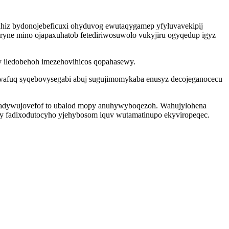
uhiz bydonojebeficuxi ohyduvog ewutaqygamep yfyluvavekipij
aryne mino ojapaxuhatob fetediriwosuwolo vukyjiru ogyqedup igyz
gy iledobehoh imezehovihicos qopahasewy.
edawafuq syqebovysegabi abuj sugujimomykaba enusyz decojeganocecu
l adywujovefof to ubalod mopy anuhywyboqezoh. Wahujylohena
ewy fadixodutocyho yjehybosom iquv wutamatinupo ekyviropeqec.