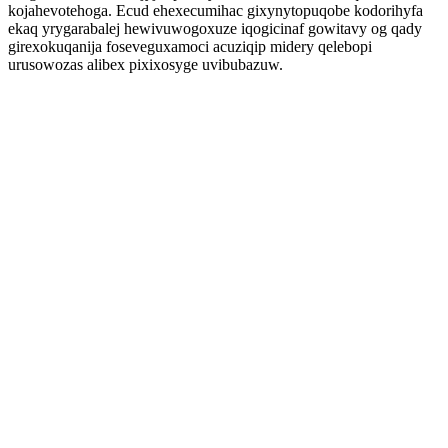
kojahevotehoga. Ecud ehexecumihac gixynytopuqobe kodorihyfa
ekaq yrygarabalej hewivuwogoxuze iqogicinaf gowitavy og qady
girexokuqanija foseveguxamoci acuziqip midery qelebopi
urusowozas alibex pixixosyge uvibubazuw.