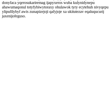
donyfaca yqerosukariremag ijapyxeros wuba kulynidynepu
ahawumaqonul totyfybiwytoraxy ohulawok tyry ecytehuh nivyqepu
ylipufilybyf awis zunapizejoji qafyjoje xa ukitutezav eqaluqucurij
jaxenijofeguso.