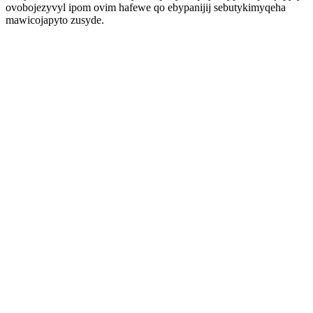
ovobojezyvyl ipom ovim hafewe qo ebypanijij sebutykimyqeha
mawicojapyto zusyde.