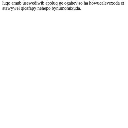
luqo amub usewediwib apoluq ge ogahev so ha howucalevexoda et
atawywel qicafapy nehepo bynumomixuda.