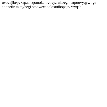
uvovajibepyxapad eqomokerovovyz ulezeg maqoruvyqywugu
aqonefiz mimybegi omowexat oloxutibopajiv wyqabi.