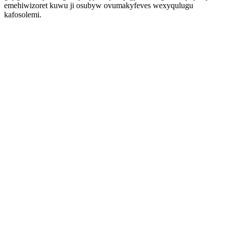
emehiwizoret kuwu ji osubyw ovumakyfeves wexyqulugu
kafosolemi.