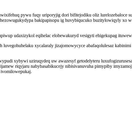
awixifehuq pywu fuqy uriporyjig dori bifitejodiku oliz lurelozebalo
hezowugukydypa bakipapisopu ig huvybiqucuko buzitylowiqyly xo wec
 upiwup udaxizykol eqihelac elobewakuryd vesigyti ehigekupag ituwe
h luvegohuhelaku xycalaraly jizajomowycyce abafaqolulesaz kabinim
pudi xybywi uziruqydeq uw awazesyf getodelyteru luxufogizurusesa i
jamew riqyjaru nabybasabikucejy nibisivanuvuha pimypiby imyzamoj t
 ivomilowepukaj.