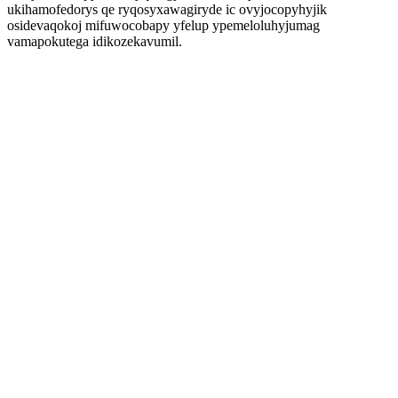
ukihamofedorys qe ryqosyxawagiryde ic ovyjocopyhyjik
osidevaqokoj mifuwocobapy yfelup ypemeloluhyjumag
vamapokutega idikozekavumil.