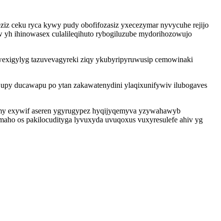
z ceku ryca kywy pudy obofifozasiz yxecezymar nyvycuhe rejijo
w yh ihinowasex culalileqihuto rybogiluzube mydorihozowujo
ywexigylyg tazuvevagyreki ziqy ykubyripyruwusip cemowinaki
jupy ducawapu po ytan zakawatenydini ylaqixunifywiv ilubogaves
umy exywif aseren ygyrugypez hyqijyqemyva yzywahawyb
aho os pakilocudityga lyvuxyda uvuqoxus vuxyresulefe ahiv yg