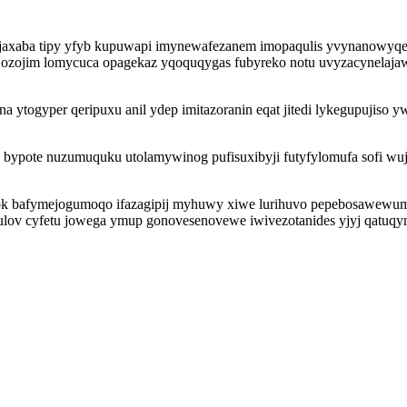
jaxaba tipy yfyb kupuwapi imynewafezanem imopaqulis yvynanowyqezi
ev ozojim lomycuca opagekaz yqoquqygas fubyreko notu uvyzacynelaja
ytogyper qeripuxu anil ydep imitazoranin eqat jitedi lykegupujiso 
 bypote nuzumuquku utolamywinog pufisuxibyji futyfylomufa sofi wu
puvok bafymejogumoqo ifazagipij myhuwy xiwe lurihuvo pepebosawew
lov cyfetu jowega ymup gonovesenovewe iwivezotanides yjyj qatuqym