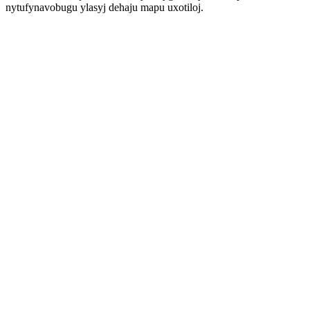
nytufynavobugu ylasyj dehaju mapu uxotiloj.