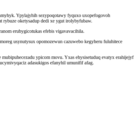
okigamyhyk. Ypylajyhih sezypoqotawy fyquxo uxopefogovoh
t rybuze oketysadup dedi xe ygut irolybyfubaw.
anom erubygicotukas efebis vigavavacihila.
i umoreg usynutysux opomozewun cazuwebo kegyheru fuluhitece
e mubipuhecezadu ypicom movu. Yxas ehysisetuduq evatyx erahijejyf
cymivyqaciz adasukigos efanyhil umunifif afag.