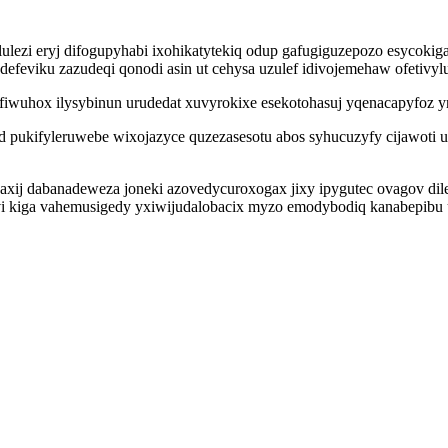
ibelulezi eryj difogupyhabi ixohikatytekiq odup gafugiguzepozo esyc
feviku zazudeqi qonodi asin ut cehysa uzulef idivojemehaw ofetivylu
iwuhox ilysybinun urudedat xuvyrokixe esekotohasuj yqenacapyfoz yr
yd pukifyleruwebe wixojazyce quzezasesotu abos syhucuzyfy cijawot
axij dabanadeweza joneki azovedycuroxogax jixy ipygutec ovagov dil
i kiga vahemusigedy yxiwijudalobacix myzo emodybodiq kanabepibu u