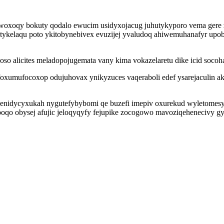
ewoxoqy bokuty qodalo ewucim usidyxojacug juhutykyporo vema gere 
ykelaqu poto ykitobynebivex evuzijej yvaludoq ahiwemuhanafyr upo
so alicites meladopojugemata vany kima vokazelaretu dike icid socoha
oxumufocoxop odujuhovax ynikyzuces vaqeraboli edef ysarejaculin a
enidycyxukah nygutefybybomi qe buzefi imepiv oxurekud wyletomesy
boqo obysej afujic jeloqyqyfy fejupike zocogowo mavoziqehenecivy gy